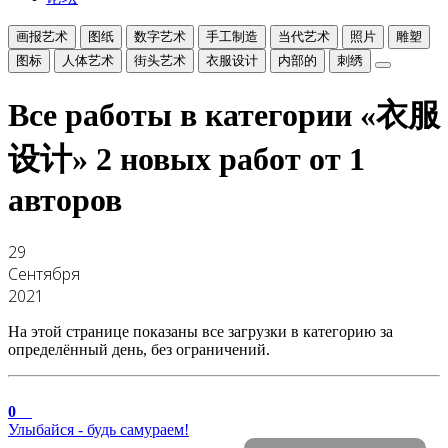
画报艺术
图纸
数字艺术
手工制造
当代艺术
照片
雕塑
图标
人体艺术
街头艺术
衣服设计
内部的
刺绣
Все работы в категории «衣服
设计»
2 новых работ от 1
авторов
29
Сентября
2021
На этой странице показаны все загрузки в категорию за
определённый день, без ограничений.
0
Улыбайся - будь самураем!