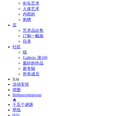
街头艺术
人体艺术
内部的
刺绣
店
艺术品出售
订购一幅画
目录
社区
线
Gallerix 顶100
最好的作品
新专辑
所有成员
互动
活动安排
拼图
Нейрогенератор
🔥
十五个谜题
壁纸
论坛